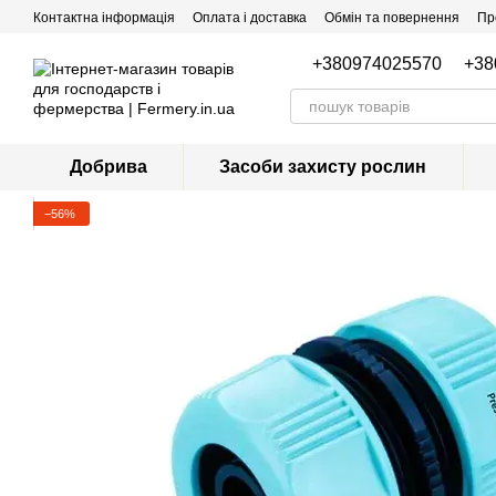
Перейти до основного контенту
Контактна інформація
Оплата і доставка
Обмін та повернення
Пр
+380974025570
+38
Добрива
Засоби захисту рослин
−56%