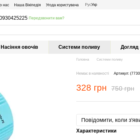
Рус
Укр
о нас
Наша Вікіпедія
Угода користувача
0930425225
Передзвонити вам?
Насіння овочів
Системи поливу
Догляд
Головна
Системи поливу
Немає в наявності
Артикул: (7730
328 грн
750 грн
Повідомити, коли з'яв
Характеристики