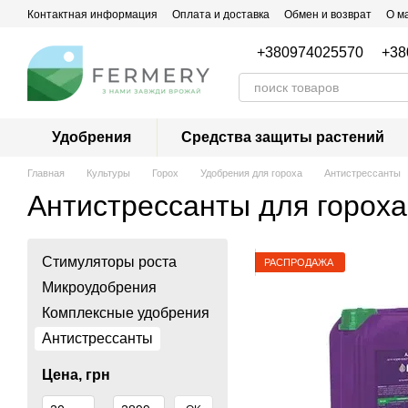
Перейти к основному контенту
Контактная информация
Оплата и доставка
Обмен и возврат
О м
+380974025570
+38
Удобрения
Средства защиты растений
Главная
Культуры
Горох
Удобрения для гороха
Антистрессанты
Антистрессанты для гороха
Стимуляторы роста
РАСПРОДАЖА
Микроудобрения
Комплексные удобрения
Антистрессанты
Цена, грн
От Цена, грн
До Цена, грн