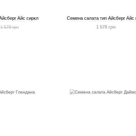
Айсберг Айс сиркл
Семена салата тип Айсберг Айс 
1 578 грн
1 578 грн