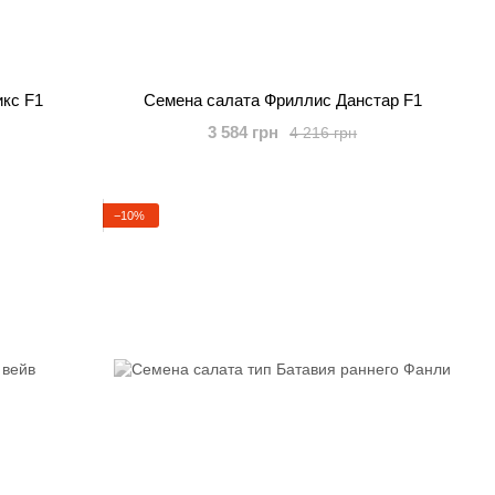
кс F1
Семена салата Фриллис Данстар F1
3 584 грн
4 216 грн
−10%