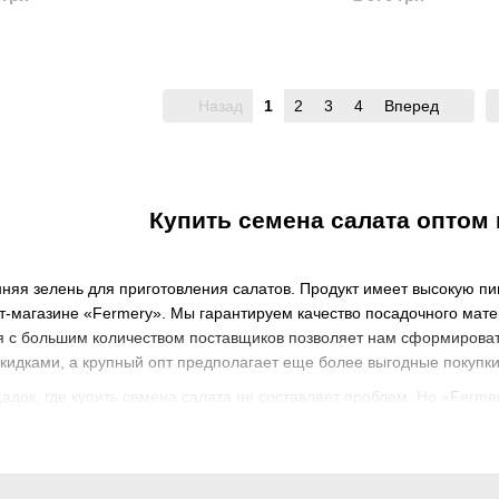
Назад
1
2
3
4
Вперед
Купить семена салата оптом 
нняя зелень для приготовления салатов. Продукт имеет высокую пи
-магазине «Fermery». Мы гарантируем качество посадочного мате
я с большим количеством поставщиков позволяет нам сформироват
скидками, а крупный опт предполагает еще более выгодные покупки
адок, где купить семена салата не составляет проблем. Но «Ferme
ует качество товара, высокую всхожесть семян и цены от производи
алата купить в Украине?
е сроки созревания, и, если правильно подобрать сорта, можно на