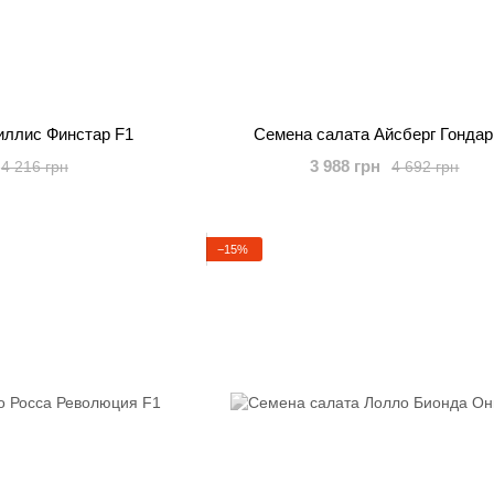
иллис Финстар F1
Семена салата Айсберг Гондар
3 988 грн
4 216 грн
4 692 грн
−15%