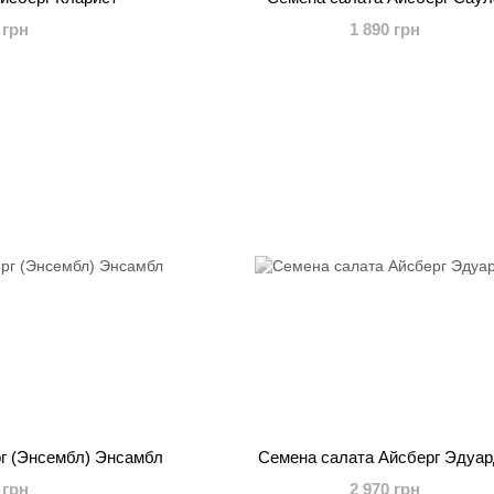
 грн
1 890 грн
г (Энсембл) Энсамбл
Семена салата Айсберг Эдуа
 грн
2 970 грн