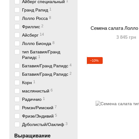
1
Айберг специальный
1
Гранд Рапид
8
Лолло Росса
2
Фриллис
Семена салата Лолло
14
Айсберг
3 845 грн
8
Лолло Бионда
тип Батавия/Гранд
1
Рапидс
−10%
4
Батавия/Гранд Рапидс
2
Батавия/Гранд Рапидс
1
Корн
6
маслянистый
1
Радиччио
7
Ромэн/Римский
5
Фризе/Эндивий
3
Дуболистый/Оаклиф
Выращивание