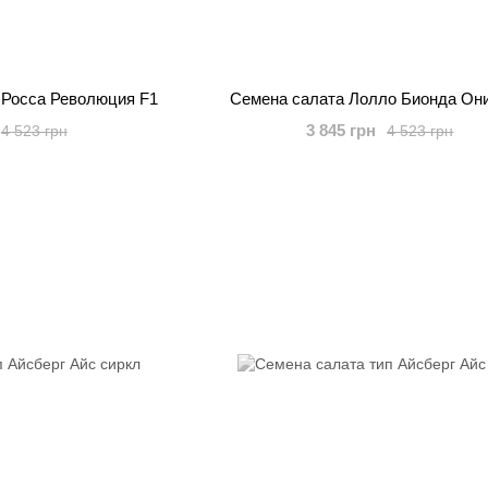
 Росса Революция F1
Семена салата Лолло Бионда Они
3 845 грн
4 523 грн
4 523 грн