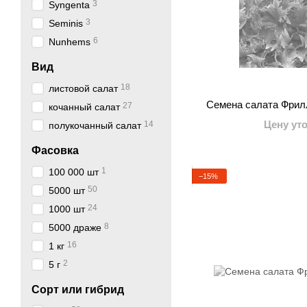
3
Syngenta
3
Seminis
6
Nunhems
Вид
18
листовой салат
Семена салата Фрилли
27
кочанный салат
Цену ут
14
полукочанный салат
Фасовка
1
100 000 шт
−15%
50
5000 шт
24
1000 шт
8
5000 драже
16
1 кг
2
5 г
Сорт или гибрид