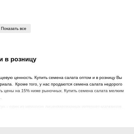
Показать все
и в розницу
щевую ценность. Купить семена салата оптом и в розницу Вы
риала. Кроме того, у нас продаются семена салата недорого
ь цены на 15% ниже рыночных. Купить семена салата мелким
.
ry» - один из немногих лицензированных интернет-магазинов,
теля.
слаждаться полезной зеленью с весны и до осени. Растения