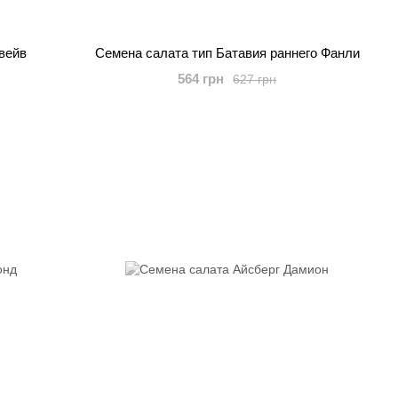
вейв
Семена салата тип Батавия раннего Фанли
564 грн
627 грн