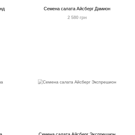
онд
Семена салата Айсберг Дамион
2 580 грн
а
Семена салата Айсберг Экспрешион