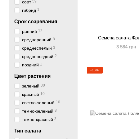
59
сорт
1
гибрид
Срок созревания
12
ранний
Семена салата Фр
8
среднеранний
3 584 грн
3
среднеспелый
2
среднепоздний
1
поздний
−15%
Цвет растения
30
зеленый
10
красный
10
светло-зеленый
8
темно-зеленый
3
темно-красный
Тип салата