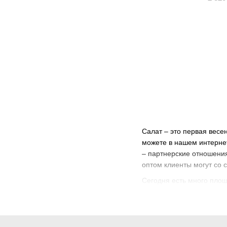
Салат – это первая весе
можете в нашем интернет
– партнерские отношени
оптом клиенты могут со 
Сегодня есть много площ
который всегда гарантир
Какие семена с
Салат может иметь разны