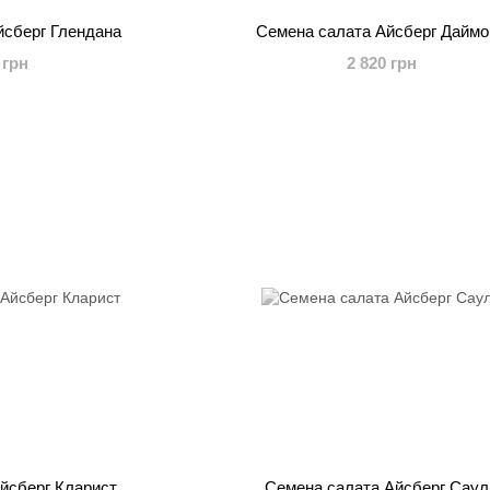
йсберг Глендана
Семена салата Айсберг Дайм
 грн
2 820 грн
йсберг Кларист
Семена салата Айсберг Саул