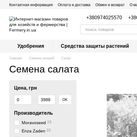
Перейти к основному контенту
Контактная информация
Оплата и доставка
Обмен и возврат
О м
+380974025570
+38
Удобрения
Средства защиты растений
Главная
Семена овощей
Салат
Семена салата
Цена, грн
От Цена, грн
До Цена, грн
OK
Производитель
19
Moravoseed
33
Enza Zaden