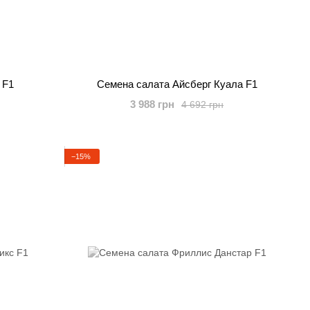
 F1
Семена салата Айсберг Куала F1
3 988 грн
4 692 грн
−15%