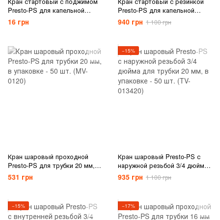
Кран стартовый с поджимом
Кран стартовый с резинкой
Presto-PS для капельной
Presto-PS для капельной
ленты 16 мм (OV-0217)
ленты 16 мм, в упаковке - 50
16 грн
940 грн
1 100 грн
шт. (OV-031708-R)
−15%
Кран шаровый проходной
Кран шаровый Presto-PS с
Presto-PS для трубки 20 мм, в
наружной резьбой 3/4 дюйма
упаковке - 50 шт. (MV-0120)
для трубки 20 мм, в упаковке
531 грн
935 грн
1 100 грн
- 50 шт. (TV-013420)
−15%
−17%