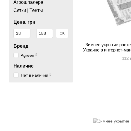
Агрошпалера
Сетки | Тенты
Цена, грн
От Цена, грн
До Цена, грн
OK
Зимнее укрытие растен
Бренд
Украине в интернет-ма
5
садов
Agreen
112 
Наличие
5
Нет в наличии