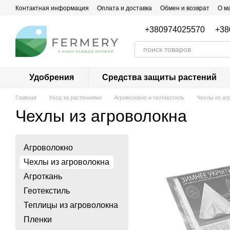
Перейти к основному контенту
Контактная информация
Оплата и доставка
Обмен и возврат
О м
+380974025570
+38
Удобрения
Средства защиты растений
Главная
Уход за растениями
Агроволокно и геотекстиль
Чехлы из аг
Чехлы из агроволокна
Агроволокно
Чехлы из агроволокна
Агроткань
Геотекстиль
Теплицы из агроволокна
Пленки