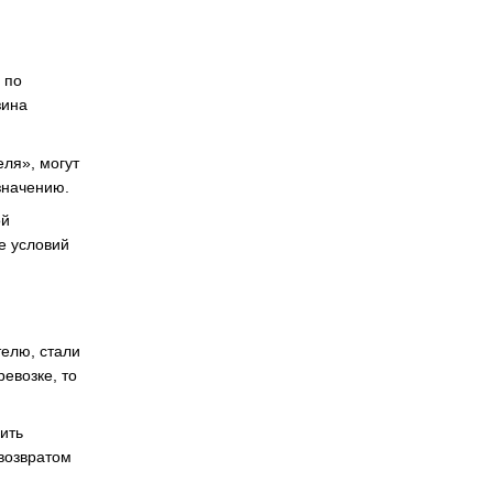
 по
зина
еля», могут
значению.
ой
е условий
телю, стали
евозке, то
ить
 возвратом