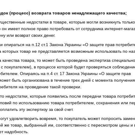
ядок (процесс) возврата товаров ненадлежащего качества;
щественные недостатки в товаре, которые могли возникнуть только
о он имеет полное право потребовать от сотрудника интернет-мага
ну или возврат своих денег.
и опираться на п.12 ст.1 Закона Украины «О защите прав потребит
за которых товар не представляется возможным использовать по на
а качества товара, то может быть проведена экспертиза специальн
 с покупателем), в процессе которой будет проверяться соблюдени
бителем. Опираясь на п.4 ст. 17 Закона Украины «О защите прав
может быть организована в течение трех дней с момента получения
ребителя на проведение такой проверки.
что недостатки, которые появились после передачи товара потреби
ловий по использованию товара потребителем, сохранения или пер
платить эту экспертизу за свой счет.
огут удовлетворить вовремя, то покупатель может попросить замен
ой же товар, выбранный им, соответственно с пересмотром цены и
ет надобность.