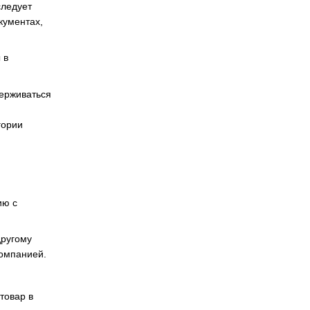
следует
кументах,
 в
держиваться
гории
ию с
другому
компанией.
товар в