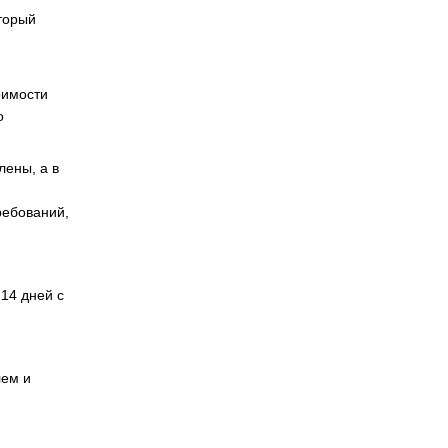
оторый
оимости
о
лены, а в
ребований,
14 дней с
лем и
.