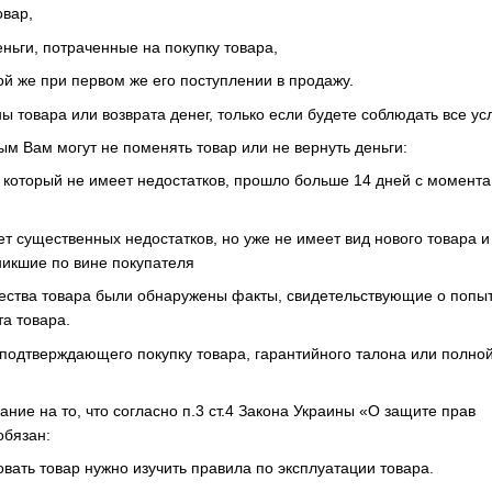
овар,
еньги, потраченные на покупку товара,
ой же при первом же его поступлении в продажу.
 товара или возврата денег, только если будете соблюдать все ус
ым Вам могут не поменять товар или не вернуть деньги:
, который не имеет недостатков, прошло больше 14 дней с момент
ет существенных недостатков, но уже не имеет вид нового товара и
никшие по вине покупателя
чества товара были обнаружены факты, свидетельствующие о попы
а товара.
 подтверждающего покупку товара, гарантийного талона или полно
ание на то, что согласно п.3 ст.4 Закона Украины «О защите прав
обязан:
овать товар нужно изучить правила по эксплуатации товара.