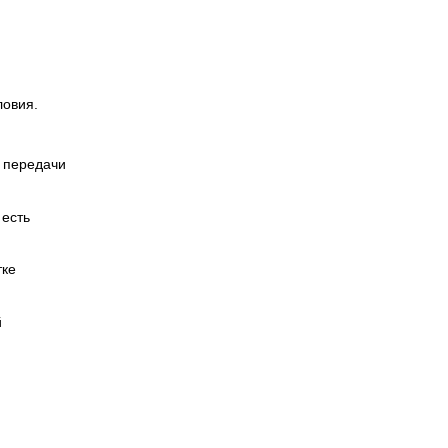
ловия.
а передачи
 есть
тке
й