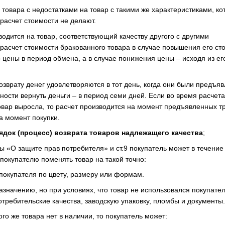
товара с недостатками на товар с такими же характеристиками, к
расчет стоимости не делают.
одится на товар, соответствующий качеству другого с другими
ерасчет стоимости бракованного товара в случае повышения его ст
 цены в период обмена, а в случае понижения цены – исходя из ег
зврату денег удовлетворяются в тот день, когда они были предъяв
ности вернуть деньги – в период семи дней. Если во время расчета
товар выросла, то расчет производится на момент предъявленных т
на момент покупки.
ядок (процесс) возврата товаров надлежащего качества
;
 «О защите прав потребителя» и ст.9 покупатель может в течение 
покупателю поменять товар на такой точно:
 покупателя по цвету, размеру или формам.
азначению, но при условиях, что товар не использовался покупате
отребительские качества, заводскую упаковку, пломбы и документы
го же товара нет в наличии, то покупатель может: