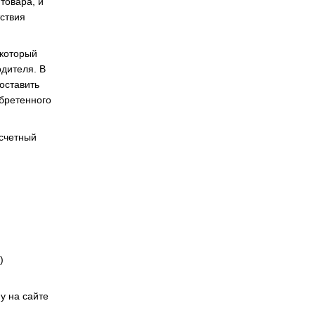
товара, и
тствия
 который
одителя. В
оставить
обретенного
асчетный
)
у на сайте
и