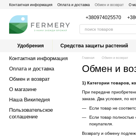
Перейти к основному контенту
Контактная информация
Оплата и доставка
Обмен и возврат
О м
+380974025570
+38
Удобрения
Средства защиты растений
Контактная информация
Главная
Обмен и возврат
Обмен и во
Оплата и доставка
Обмен и возврат
1) Категории товаров, 
О магазине
При передаче приобретенн
заказа. Два условия, по к
Наша Википедия
Если товар не соответ
Пользовательское
соглашение
Если товар полностью 
покупателя.
Возврату и обмену подлеж