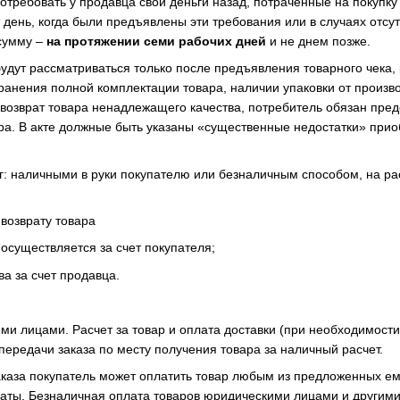
отребовать у продавца свои деньги назад, потраченные на покупку 
т день, когда были предъявлены эти требования или в случаях отсу
 сумму –
на протяжении семи рабочих дней
и не днем позже.
удут рассматриваться только после предъявления товарного чека,
хранения полной комплектации товара, наличии упаковки от произв
 возврат товара ненадлежащего качества, потребитель обязан пред
ра. В акте должные быть указаны «существенные недостатки» при
: наличными в руки покупателю или безналичным способом, на р
возврату товара
осуществляется за счет покупателя;
а за счет продавца.
ми лицами. Расчет за товар и оплата доставки (при необходимости
передачи заказа по месту получения товара за наличный расчет.
каза покупатель может оплатить товар любым из предложенных ем
аты. Безналичная оплата товаров юридическими лицами и другим