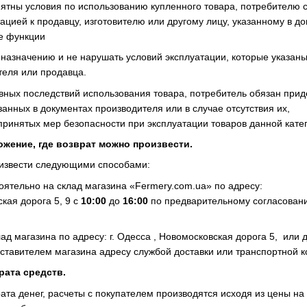
онятны условия по использованию купленного товара, потребителю 
тацией к продавцу, изготовителю или другому лицу, указанному в до
е функции
 назначению и не нарушать условий эксплуатации, которые указаны
теля или продавца.
ивных последствий использования товара, потребитель обязан при
занных в документах производителя или в случае отсутствия их,
ринятых мер безопасности при эксплуатации товаров данной кате
ожение, где возврат можно произвести.
оизвести следующими способами:
оятельно на склад магазина «Fermery.com.ua» по адресу:
ская дорога 5, 9 с
10:00
до
16:00
по предварительному согласован
ад магазина по адресу: г. Одесса , Новомосковская дорога 5, или 
ставителем магазина адресу службой доставки или транспортной 
рата средств.
та денег, расчеты с покупателем производятся исходя из цены на 