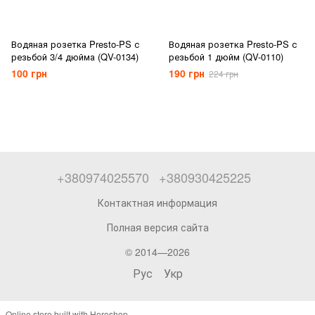
Водяная розетка Presto-PS с
Водяная розетка Presto-PS с
резьбой 3/4 дюйма (QV-0134)
резьбой 1 дюйм (QV-0110)
100 грн
190 грн
224 грн
+380974025570
+380930425225
Контактная информация
Полная версия сайта
© 2014—2026
Рус
Укр
Online store built with Horoshop