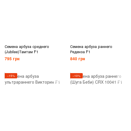
Семена арбуза среднего
Семена арбуза раннего
(Jubilee)Тамтам F1
Реденза F1
795 грн
840 грн
−15%
−10%