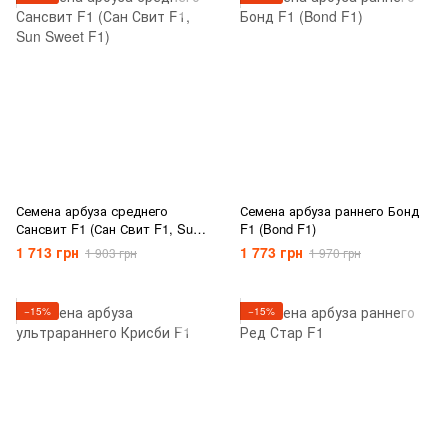
Семена арбуза среднего
Семена арбуза раннего Бонд
Сансвит F1 (Сан Свит F1, Sun
F1 (Bond F1)
Sweet F1)
1 713 грн
1 773 грн
1 903 грн
1 970 грн
−15%
−15%