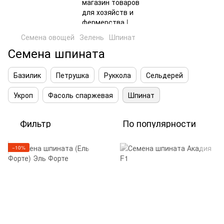
Семена овощей
Зелень
Шпинат
Семена шпината
Базилик
Петрушка
Руккола
Сельдерей
Укроп
Фасоль спаржевая
Шпинат
Фильтр
По популярности
−10%