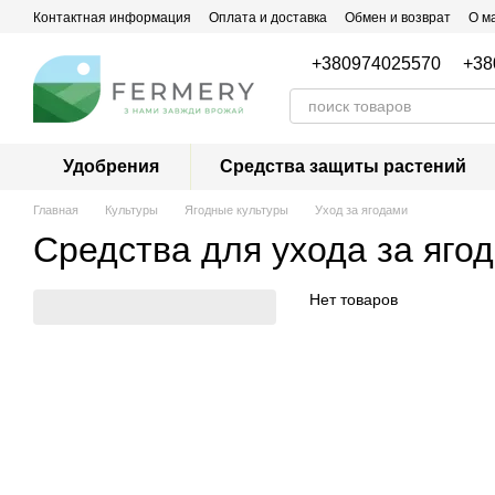
Перейти к основному контенту
Контактная информация
Оплата и доставка
Обмен и возврат
О м
+380974025570
+38
Удобрения
Средства защиты растений
Главная
Культуры
Ягодные культуры
Уход за ягодами
Средства для ухода за яго
Нет товаров