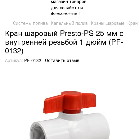
Системы полива
Капельный полив
Краны шаровые
Кран
Кран шаровый Presto-PS 25 мм с
внутренней резьбой 1 дюйм (PF-
0132)
Артикул:
PF-0132
Оставить отзыв