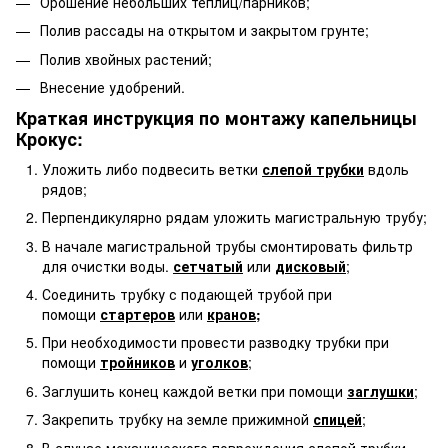
Орошение небольших теплиц/парников;
Полив рассады на открытом и закрытом грунте;
Полив хвойных растений;
Внесение удобрений.
Краткая инструкция по монтажу капельницы
Крокус:
Уложить либо подвесить ветки
слепой трубки
вдоль
рядов;
Перпендикулярно рядам уложить магистральную трубу;
В начале магистральной трубы смонтировать фильтр
для очистки воды.
сетчатый
или
дисковый
;
Соединить трубку с подающей трубой при
помощи
стартеров
или
кранов
;
При необходимости провести разводку трубки при
помощи
тройников
и
уголков
;
Заглушить конец каждой ветки при помощи
заглушки
;
Закрепить трубку на земле прижимной
спицей
;
В случае механического повреждения слепой трубки