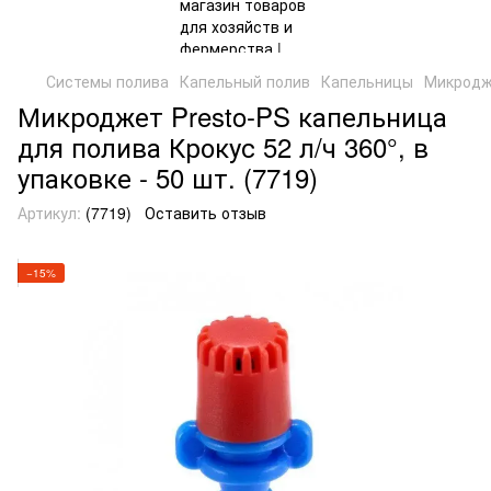
Системы полива
Капельный полив
Капельницы
Микродже
Микроджет Presto-PS капельница
для полива Крокус 52 л/ч 360°, в
упаковке - 50 шт. (7719)
Артикул:
(7719)
Оставить отзыв
−15%