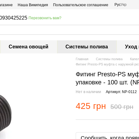
Рус
Укр
агазине
Наша Википедия
Пользовательское соглашение
0930425225
Перезвонить вам?
Семена овощей
Системы полива
Уход 
Главная
Системы полива
Капе
Фитинг Presto-PS муфта с наружной рез
Фитинг Presto-PS муф
упаковке - 100 шт. (N
Нет в наличии
Артикул: NP-0112
425 грн
500 грн
Сообщить, когда появ