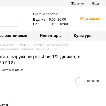
Желания
Вход
График работы:
Мой заказ
Будние:
8:00–20:00
Сб:
10:00–18:00
за растениями
Инвентарь
Культуры
льный полив
Муфты
Муфты с наружной резьбой
ьбой 1/2 дюйма, в упаковке - 100 шт. (NP-0112)
та с наружной резьбой 1/2 дюйма, в
P-0112)
Оставить отзыв
В желания
ится