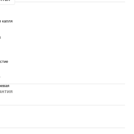
я капля
к
рстие
г
невая
антия