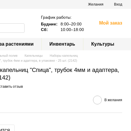
Желания
Вход
График работы:
Мой заказ
Будние:
8:00–20:00
Сб:
10:00–18:00
за растениями
Инвентарь
Культуры
льный полив
Капельницы
Наборы капельниц
, трубок 4мм и адаптера, в упаковке - 25 шт. (2142)
 капельниц "Спица", трубок 4мм и адаптера,
142)
ставить отзыв
В желания
ится