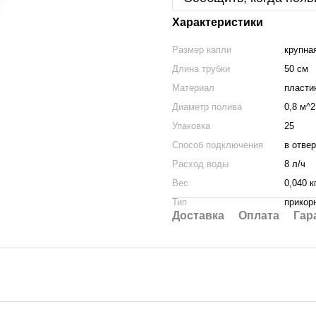
Характеристики
Размер капли
крупна
Длина трубки
50 см
Материал
пласти
Диаметр полива
0,8 м^2
Упаковка
25
Способ подключения
в отве
Расход воды
8 л/ч
Вес
0,040 к
Тип
прикор
Доставка
Оплата
Гар