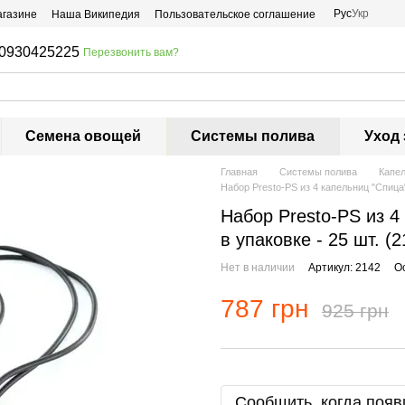
Рус
Укр
агазине
Наша Википедия
Пользовательское соглашение
0930425225
Перезвонить вам?
Семена овощей
Системы полива
Уход 
Главная
Системы полива
Капе
Набор Presto-PS из 4 капельниц "Спица"
Набор Presto-PS из 4
в упаковке - 25 шт. (2
Нет в наличии
Артикул: 2142
О
787 грн
925 грн
Сообщить, когда появ