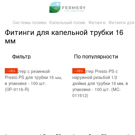
Системы полива
Капельный полив
Фитинги
Фитинги для
Фитинги для капельной трубки 16
мм
Фильтр
По популярности
−15%
−15%