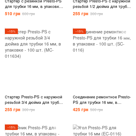
Стартер с резинкой Presto-PS
Стартер Presto-PS с наружной
для трубки 16 мм, в упаковке
резьбой 1/2 дюйма для трубки
- 100 шт. (ОР-0116-R)
16 мм, в упаковке - 100 шт.
510 грн
255 грн
600 грн
300 грн
(MC-011612)
−15%
−15%
Стартер Presto-PS с наружной
Соединение ремонтное Presto-
резьбой 3/4 дюйма для трубки
PS для трубки 16 мм, в
16 мм, в упаковке - 100 шт.
упаковке - 100 шт. (SC-0116)
255 грн
425 грн
300 грн
500 грн
(MC-011634)
−15%