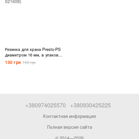
Резинка для крана Presto-PS
диаметром 16 мм, в упаковке
- 50 шт. (RR-021608)
130 грн
150 грн
+380974025570
+380930425225
Контактная информация
Полная версия сайта
© 2014—2026