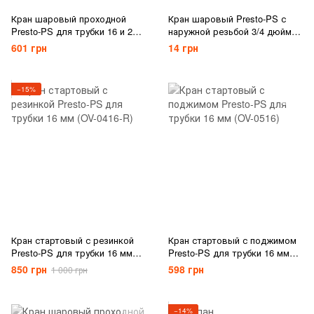
Кран шаровый проходной
Кран шаровый Presto-PS с
Presto-PS для трубки 16 и 20
наружной резьбой 3/4 дюйма
мм, в упаковке - 1 шт. (MV-
для трубки 16 мм (TV-013416)
601 грн
14 грн
012016)
−15%
Кран стартовый с резинкой
Кран стартовый с поджимом
Presto-PS для трубки 16 мм
Presto-PS для трубки 16 мм
(OV-0416-R)
(OV-0516)
850 грн
598 грн
1 000 грн
−14%