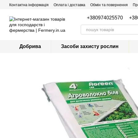
Перейти до основного контенту
Контактна інформація
Оплата і доставка
Обмін та повернення
Пр
+380974025570
+38
Добрива
Засоби захисту рослин