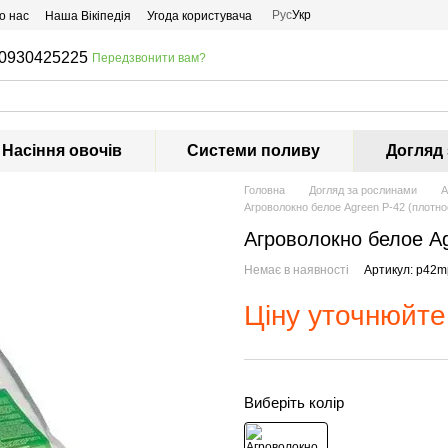
Рус
Укр
о нас
Наша Вікіпедія
Угода користувача
0930425225
Передзвонити вам?
Насіння овочів
Системи поливу
Догляд
Головна
Догляд за рослинами
А
Агроволокно белое Agreen P-42 (плотност
Агроволокно белое Agr
Немає в наявності
Артикул: p42m
Ціну уточнюйте
Виберіть колір