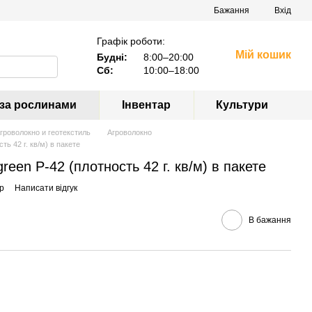
Бажання
Вхід
Графік роботи:
Мій кошик
Будні:
8:00–20:00
Сб:
10:00–18:00
 за рослинами
Інвентар
Культури
гроволокно и геотекстиль
Агроволокно
ь 42 г. кв/м) в пакете
een P-42 (плотность 42 г. кв/м) в пакете
p
Написати відгук
В бажання