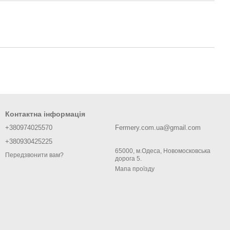
Контактна інформація
+380974025570
Fermery.com.ua@gmail.com
+380930425225
65000, м.Одеса, Новомосковська
Передзвонити вам?
дорога 5.
Мапа проїзду