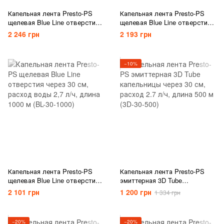
Капельная лента Presto-PS
Капельная лента Presto-PS
щелевая Blue Line отверстия
щелевая Blue Line отверстия
через 10 см, расход воды
через 15 см, расход воды 2,2
2 246 грн
2 193 грн
0,85 л/ч, длина 1000 м (BL-10-
л/ч, длина 1000 м (BL-15-1000)
1000)
−10%
Капельная лента Presto-PS
Капельная лента Presto-PS
щелевая Blue Line отверстия
эмиттерная 3D Tube
через 30 см, расход воды 2,7
капельницы через 30 см,
2 101 грн
1 200 грн
1 334 грн
л/ч, длина 1000 м (BL-30-1000)
расход 2.7 л/ч, длина 500 м
(3D-30-500)
−20%
−20%