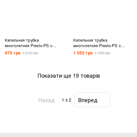
Капельная трубка
Капельная трубка
многолетняя Presto-PS с
многолетняя Presto-PS с
капельницами через 33 см,
капельницами через 50 см,
975 грн
1 052 грн
1 219 грн
1 169 грн
длина 200 м (MCL-33-200)
длина 200 м (MCL-50-200)
Показати ще 19 товарів
Назад
Вперед
1
з 2