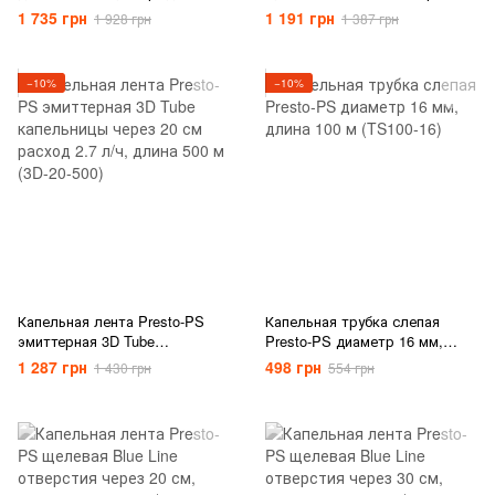
диаметр 10 мм, длина 50 м
через 10 см, расход воды
1 735 грн
1 191 грн
1 928 грн
1 387 грн
(PVH 10B)
0,85 л/ч, длина 500 м (BL-10-
500)
−10%
−10%
Капельная лента Presto-PS
Капельная трубка слепая
эмиттерная 3D Tube
Presto-PS диаметр 16 мм,
капельницы через 20 см
длина 100 м (TS100-16)
1 287 грн
498 грн
1 430 грн
554 грн
расход 2.7 л/ч, длина 500 м
(3D-20-500)