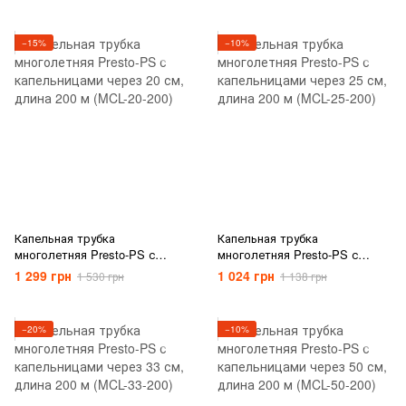
(PVH 5B)
расход 2.2 л/ч, длина 2500м
(PD-30-2500)
−15%
−10%
Капельная трубка
Капельная трубка
многолетняя Presto-PS с
многолетняя Presto-PS с
капельницами через 20 см,
капельницами через 25 см,
1 299 грн
1 024 грн
1 530 грн
1 138 грн
длина 200 м (MCL-20-200)
длина 200 м (MCL-25-200)
−20%
−10%