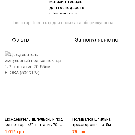
Інвентар
Інвентар для поливу та обприскування
Фільтр
За популярністю
Дождеватель импульсный под
Поливалка шпилька
коннектор 1/2" + штатив 70-
трехсторонняя ø15м
95см FLORA (500312z)
1 012 грн
75 грн