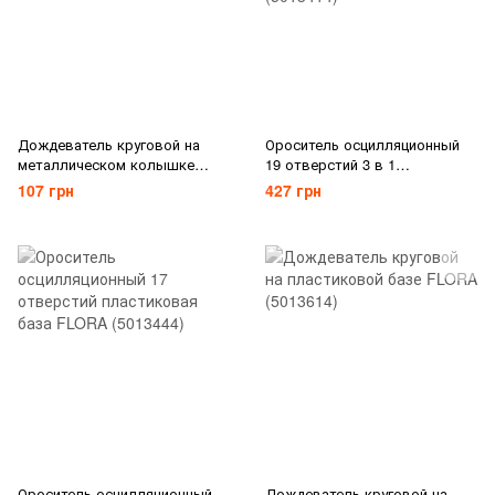
Дождеватель круговой на
Ороситель осцилляционный
металлическом колышке
19 отверстий 3 в 1
FLORA (5013284)
пластиковая база FLORA
107 грн
427 грн
(5013414)
Ороситель осцилляционный
Дождеватель круговой на