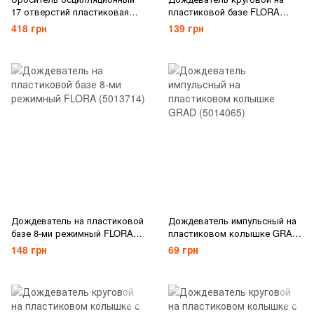
17 отверстий пластиковая
пластиковой базе FLORA
база FLORA (5013444)
(5013614)
418 грн
139 грн
Дождеватель на пластиковой
Дождеватель импульсный на
базе 8-ми режимный FLORA
пластиковом колышке GRAD
(5013714)
(5014065)
148 грн
69 грн