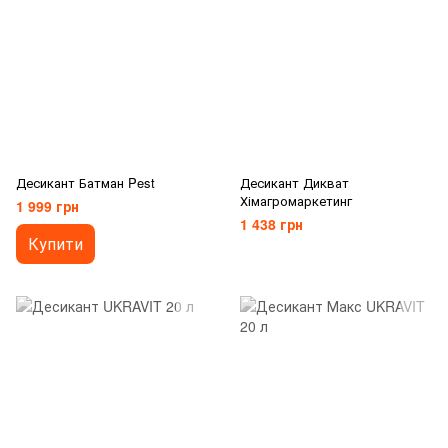
Десикант Батман Pest
Десикант Дикват
Хімагромаркетинг
1 999 грн
1 438 грн
Купити