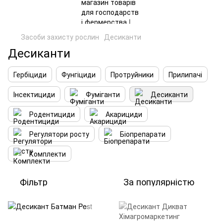
Засоби захисту рослин
Десиканти
Десиканти
Гербіциди
Фунгіциди
Протруйники
Прилипачі
Інсектициди
Фуміганти
Десиканти
Родентициди
Акарициди
Регулятори росту
Біопрепарати
Комплекти
Фільтр
За популярністю