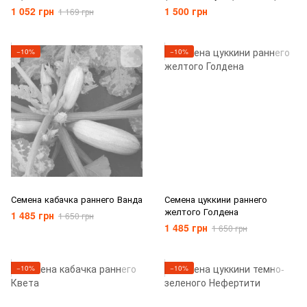
шт)
1 052 грн
1 500 грн
1 169 грн
−10%
−10%
Семена кабачка раннего Ванда
Семена цуккини раннего
желтого Голдена
1 485 грн
1 650 грн
1 485 грн
1 650 грн
−10%
−10%