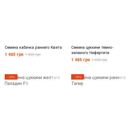
Семена кабачка раннего Квета
Семена цуккини темно-
зеленого Нефертити
1 485 грн
1 650 грн
1 485 грн
1 650 грн
−10%
−10%