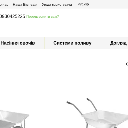
Рус
Укр
о нас
Наша Вікіпедія
Угода користувача
0930425225
Передзвонити вам?
Насіння овочів
Системи поливу
Догляд