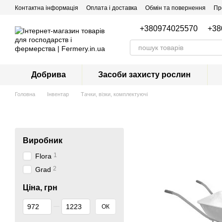
Перейти до основного контенту
Контактна інформація
Оплата і доставка
Обмін та повернення
Пр
+380974025570
+38
Добрива
Засоби захисту рослин
Головна
Інвентар
Тачки, візки, комплектуючі
Виробник
1
Flora
2
Grad
Ціна, грн
Від Ціна, грн
До Ціна, грн
ОК