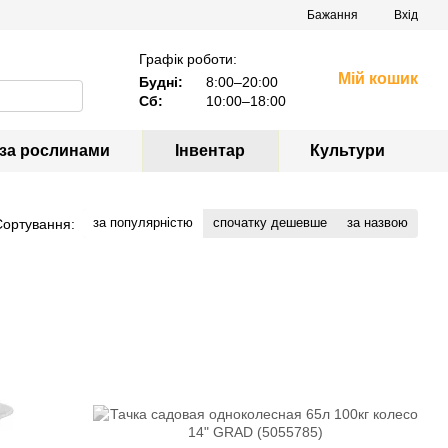
Бажання
Вхід
Графік роботи:
Мій кошик
Будні:
8:00–20:00
Сб:
10:00–18:00
 за рослинами
Інвентар
Культури
за популярністю
спочатку дешевше
за назвою
Сортування: