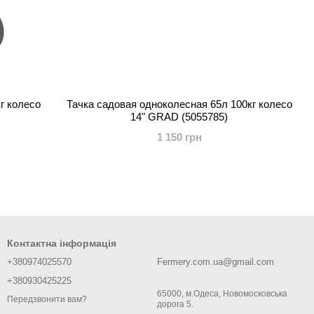
г колесо
Тачка садовая одноколесная 65л 100кг колесо
14" GRAD (5055785)
1 150 грн
Контактна інформація
+380974025570
Fermery.com.ua@gmail.com
+380930425225
65000, м.Одеса, Новомосковська
Передзвонити вам?
дорога 5.