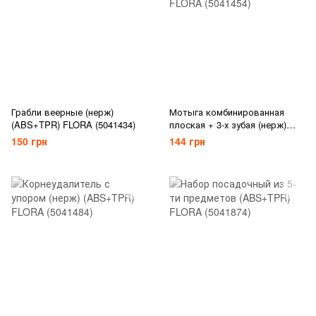
Грабли веерные (нерж)
Мотыга комбинированная
(ABS+TPR) FLORA (5041434)
плоская + 3-х зубая (нерж)
(ABS+TPR) FLORA (5041454)
150 грн
144 грн