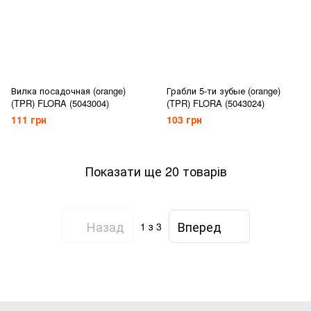
Вилка посадочная (orange)
Грабли 5-ти зубые (orange)
(TPR) FLORA (5043004)
(TPR) FLORA (5043024)
111 грн
103 грн
Показати ще 20 товарів
Назад
Вперед
1
з 3