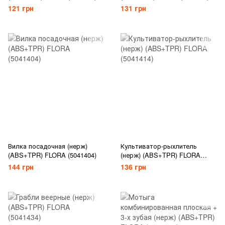
121 грн
131 грн
Вилка посадочная (нерж)
Культиватор-рыхлитель
(ABS+TPR) FLORA (5041404)
(нерж) (ABS+TPR) FLORA
(5041414)
144 грн
136 грн