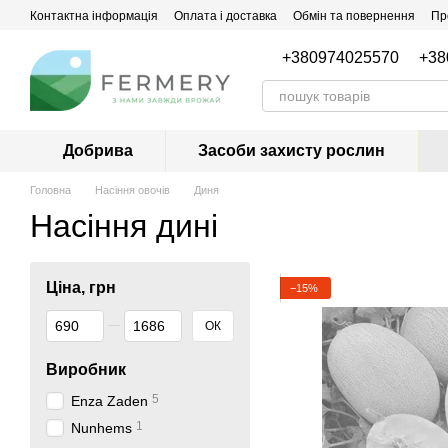
Перейти до основного контенту
Контактна інформація
Оплата і доставка
Обмін та повернення
Пр
+380974025570
+38
Добрива
Засоби захисту рослин
Головна
Насіння овочів
Диня
Насіння дині
Ціна, грн
−15%
Від Ціна, грн
До Ціна, грн
ОК
Виробник
5
Enza Zaden
1
Nunhems