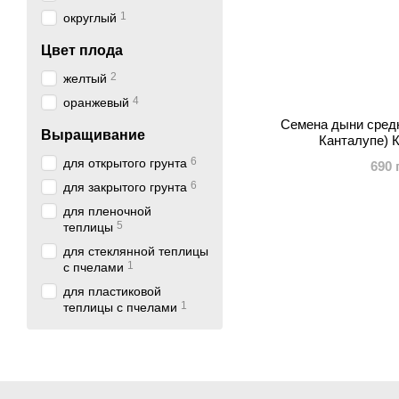
1
округлый
Цвет плода
2
желтый
4
оранжевый
Семена дыни сред
Выращивание
Канталупе) 
6
для открытого грунта
690 
6
для закрытого грунта
для пленочной
5
теплицы
для стеклянной теплицы
1
с пчелами
для пластиковой
1
теплицы с пчелами