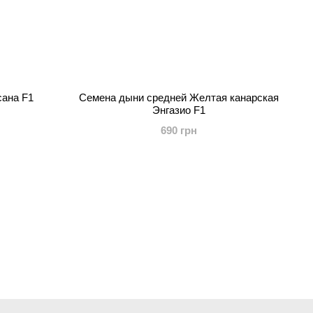
сана F1
Семена дыни средней Желтая канарская
Энгазио F1
690 грн