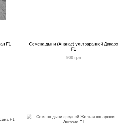
зан F1
Семена дыни (Ананас) ультраранней Дакаро
F1
900 грн