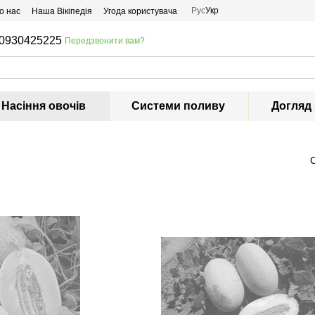
Рус
Укр
о нас
Наша Вікіпедія
Угода користувача
0930425225
Передзвонити вам?
Насіння овочів
Системи поливу
Догляд