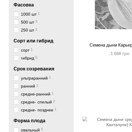
Фасовка
1
1000 шт
3
500 шт
2
250 шт
Сорт или гибрид
Семена дыни Карьер
1
сорт
1 686 грн
5
гибрид
Срок созревания
1
ультраранний
1
ранний
1
средне-ранний
2
средне- спелый
1
средне- позднее
Форма плода
5
овальный