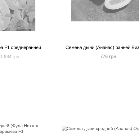
а F1 среднеранней
Семена дыни (Ананас) ранней Би
776 грн
1 984 грн