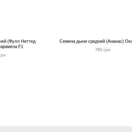
ней (Фулл Неттед
Семена дыни средней (Ананас) Ок
Карамеза F1
780 грн
грн