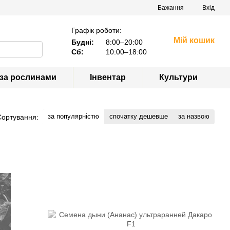
Бажання
Вхід
Графік роботи:
Мій кошик
Будні:
8:00–20:00
Сб:
10:00–18:00
 за рослинами
Інвентар
Культури
за популярністю
спочатку дешевше
за назвою
Сортування: