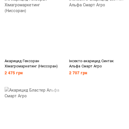
Акарицид Гексоран
Інсекто-акарицид Синтак
Хімагромаркетинг (Ниссоран)
Альфа Смарт Агро
2 475 грн
2 707 грн