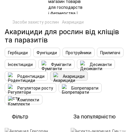
Засоби захисту рослин
Акарициди
Акарициди для рослин від кліщів
та паразитів
Гербіциди
Фунгіциди
Протруйники
Прилипачі
Інсектициди
Фуміганти
Десиканти
Родентициди
Акарициди
Регулятори росту
Біопрепарати
Комплекти
Фільтр
За популярністю