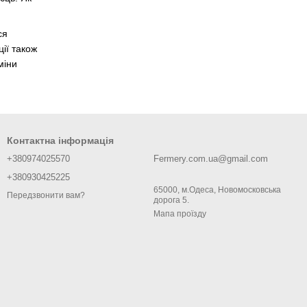
ся
ції також
міни
Контактна інформація
+380974025570
Fermery.com.ua@gmail.com
+380930425225
65000, м.Одеса, Новомосковська
Передзвонити вам?
дорога 5.
Мапа проїзду