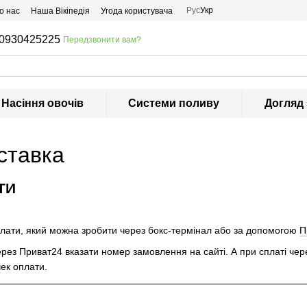
Рус
Укр
о нас
Наша Вікіпедія
Угода користувача
0930425225
Передзвонити вам?
Насіння овочів
Системи поливу
Догляд
ставка
ТИ
плати, який можна зробити через бокс-термінал або за допомогою
П
ерез Приват24 вказати номер замовлення на сайті. А при сплаті чер
чек оплати.