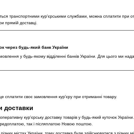
ється транспортними кур'єрськими службами, можна сплатити при от
и прямій доставці.
к через будь-який банк України
овлення у будь-якому відділенні банків України. Для цього ми над
це сплатити своє замовлення кур'єру при отриманні товару.
и доставки
перативну кур'єрську доставку товарів у будь-який куточок України
ередоплатою, так і післяплатою Новою поштою.
різних містах України, тому доставка буде здійснюватися з різних мі