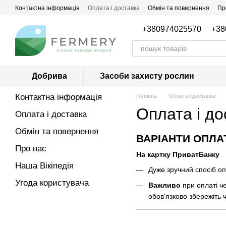
Перейти до основного контенту
Контактна інформація
Оплата і доставка
Обмін та повернення
Пр
+380974025570
+38
Добрива
Засоби захисту рослин
Контактна інформація
Головна
Оплата і доставка
Оплата і до
Оплата і доставка
Обмін та повернення
ВАРІАНТИ ОПЛА
Про нас
На картку ПриватБанку
Наша Вікіпедія
Дуже зручний спосіб о
Угода користувача
Важливо
при оплаті ч
обов'язково збережіть 