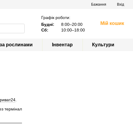
Бажання
Вхід
Графік роботи:
Мій кошик
Будні:
8:00–20:00
Сб:
10:00–18:00
 за рослинами
Інвентар
Культури
риват24
.
ез термінал