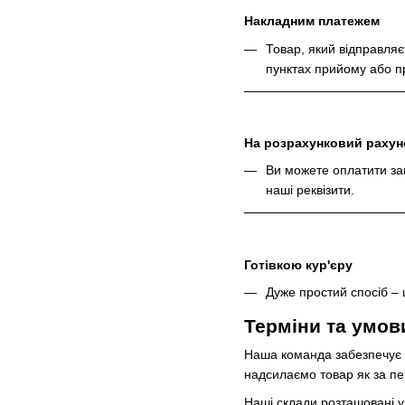
Накладним платежем
Товар, який відправля
пунктах прийому або пр
На розрахунковий рахуно
Ви можете оплатити зам
наші реквізити.
Готівкою кур'єру
Дуже простий спосіб – 
Терміни та умов
Наша команда забезпечує о
надсилаємо товар як за п
Наші склади розташовані у 