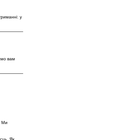
риманні: у
амо вам
. Ми
сць. Як