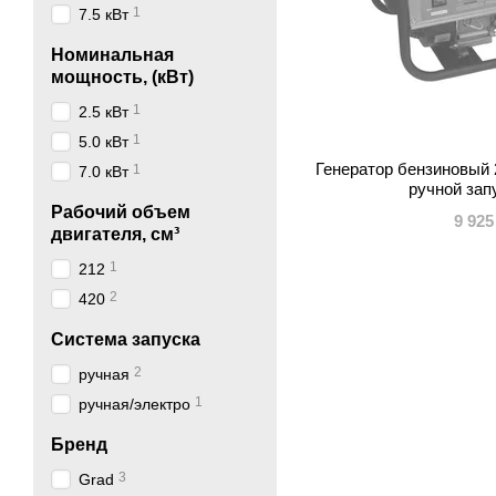
1
7.5 кВт
Номинальная
мощность, (кВт)
1
2.5 кВт
1
5.0 кВт
Генератор бензиновый 2
1
7.0 кВт
ручной за
Рабочий объем
9 925
двигателя, см³
1
212
2
420
Система запуска
2
ручная
1
ручная/электро
Бренд
3
Grad