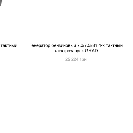
 тактный
Генератор бензиновый 7.0/7.5кВт 4-х тактный
электрозапуск GRAD
25 224 грн