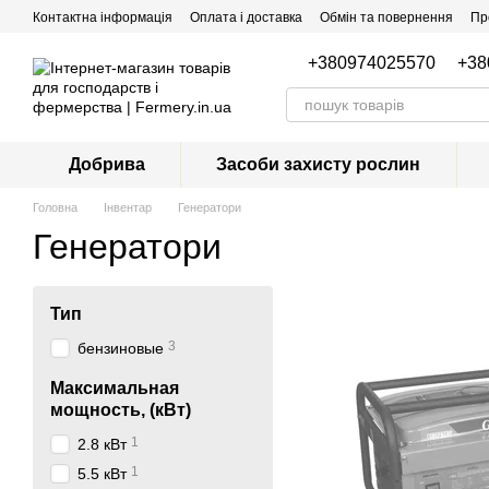
Перейти до основного контенту
Контактна інформація
Оплата і доставка
Обмін та повернення
Пр
+380974025570
+38
Добрива
Засоби захисту рослин
Головна
Інвентар
Генератори
Генератори
Тип
3
бензиновые
Максимальная
мощность, (кВт)
1
2.8 кВт
1
5.5 кВт