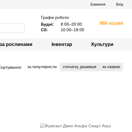
Бажання
Вхід
Графік роботи:
Мій кошик
Будні:
8:00–20:00
Сб:
10:00–18:00
 за рослинами
Інвентар
Культури
за популярністю
спочатку дешевше
за назвою
Сортування: