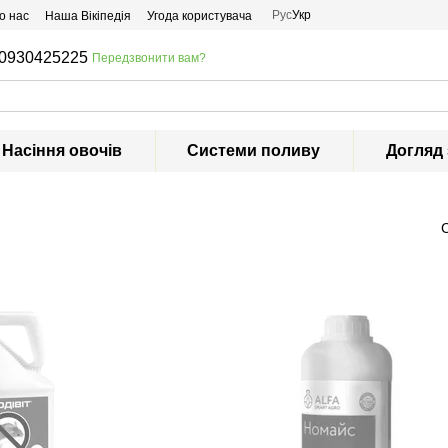
Рус
Укр
о нас
Наша Вікіпедія
Угода користувача
0930425225
Передзвонити вам?
Насіння овочів
Системи поливу
Догляд