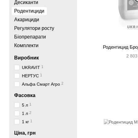
Десиканти
Родентициди
Акарициди
Регулятори росту
Біопрепарати
Комплекти
Родентицид Бро
2 803
Виробник
1
UKRAVIT
1
НЕРТУС
2
Альфа Смарт Агро
Фасовка
1
5 л
2
1 л
1
1 кг
Ціна, грн