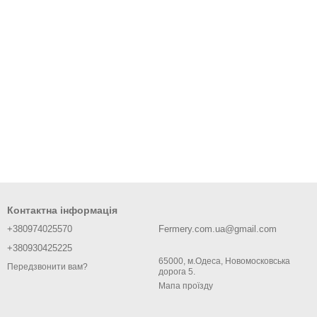
Контактна інформація
+380974025570
Fermery.com.ua@gmail.com
+380930425225
65000, м.Одеса, Новомосковська
Передзвонити вам?
дорога 5.
Мапа проїзду