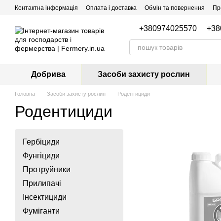
Перейти до основного контенту
Контактна інформація
Оплата і доставка
Обмін та повернення
Пр
+380974025570
+38
Добрива
Засоби захисту рослин
Головна
Засоби захисту рослин
Родентициди
Родентициди
Гербіциди
Фунгіциди
Протруйники
Прилипачі
Інсектициди
Фуміганти