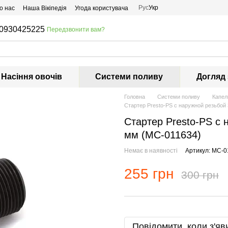
Рус
Укр
о нас
Наша Вікіпедія
Угода користувача
0930425225
Передзвонити вам?
Насіння овочів
Системи поливу
Догляд
Головна
Системи поливу
Капел
Стартер Presto-PS с наружной резьбой
Стартер Presto-PS с 
мм (MC-011634)
Немає в наявності
Артикул: MC-0
255 грн
300 грн
Повідомити, коли з'яв