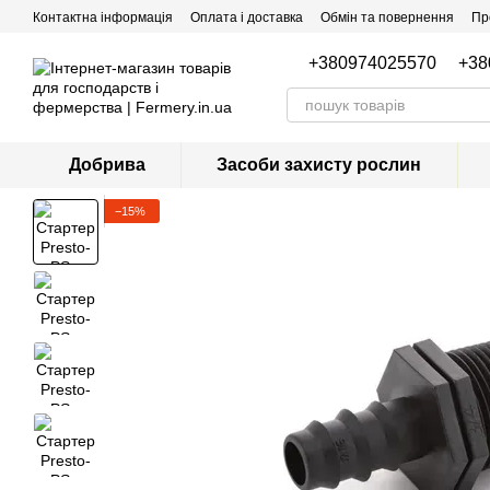
Перейти до основного контенту
Контактна інформація
Оплата і доставка
Обмін та повернення
Пр
+380974025570
+38
Добрива
Засоби захисту рослин
−15%