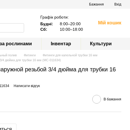
Бажання
Вхід
Графік роботи:
Мій кошик
Будні:
8:00–20:00
Сб:
10:00–18:00
 за рослинами
Інвентар
Культури
ьный полив
Фитинги
Фитинги для капельной трубки 16 мм
 3/4 дюйма для трубки 16 мм (MC-011634)
наружной резьбой 3/4 дюйма для трубки 16
11634
Написати відгук
В бажання
иться