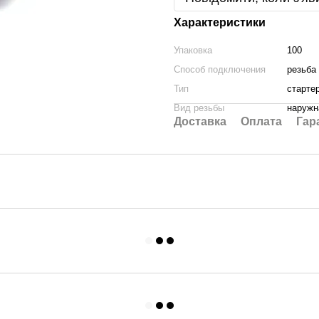
Характеристики
Упаковка
100
Способ подключения
резьба
Тип
старте
Вид резьбы
наружн
Доставка
Оплата
Гар