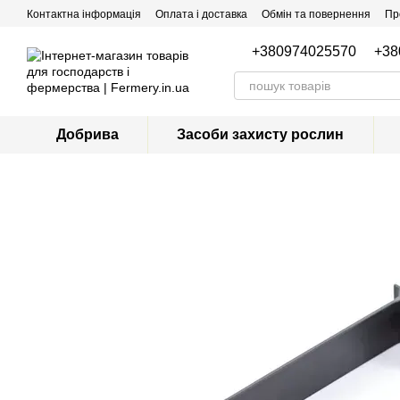
Перейти до основного контенту
Контактна інформація
Оплата і доставка
Обмін та повернення
Пр
+380974025570
+38
Добрива
Засоби захисту рослин