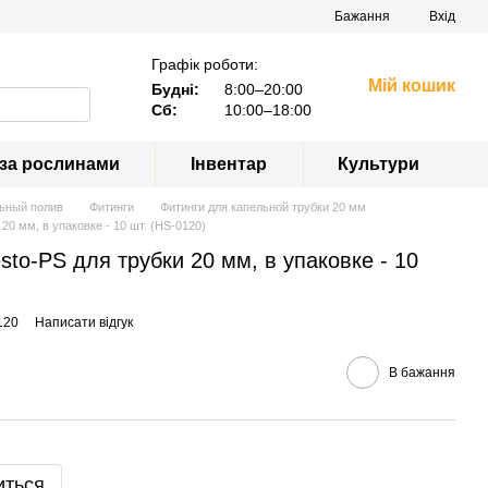
Бажання
Вхід
Графік роботи:
Мій кошик
Будні:
8:00–20:00
Сб:
10:00–18:00
 за рослинами
Інвентар
Культури
ьный полив
Фитинги
Фитинги для капельной трубки 20 мм
20 мм, в упаковке - 10 шт. (HS-0120)
to-PS для трубки 20 мм, в упаковке - 10
120
Написати відгук
В бажання
иться