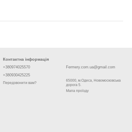
Контактна інформація
+380974025570
Fermery.com.ua@gmail.com
+380930425225
65000, м.Одеса, Новомосковська
Передзвонити вам?
дорога 5.
Мапа проїзду