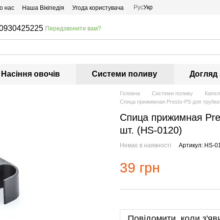
Рус
Укр
о нас
Наша Вікіпедія
Угода користувача
0930425225
Передзвонити вам?
Насіння овочів
Системи поливу
Догляд
Головна
Системи поливу
Капел
Спица прижимная Presto-PS для трубки 
Спица прижимная Pres
шт. (HS-0120)
Немає в наявності
Артикул: HS-0
39 грн
Повідомити, коли з'яв