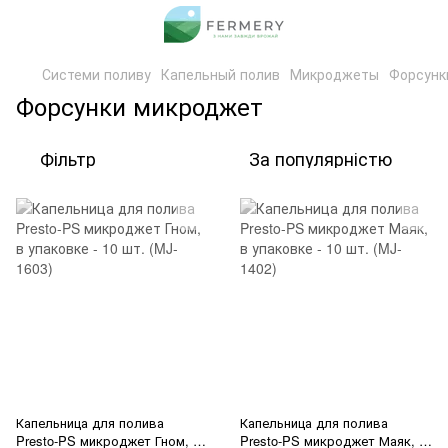
Системи поливу
Капельный полив
Микроджеты
Форсунк
Форсунки микроджет
Фільтр
За популярністю
Капельница для полива
Капельница для полива
Presto-PS микроджет Гном, в
Presto-PS микроджет Маяк, в