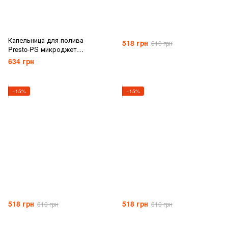
Капельница для полива
518 грн
610 грн
Presto-PS микроджет
Колибри, в упаковке - 10 шт.
634 грн
(MS-8170)
−15%
−15%
518 грн
518 грн
610 грн
610 грн