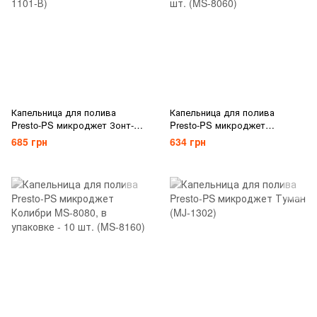
Капельница для полива
Капельница для полива
Presto-PS микроджет Зонт-В,
Presto-PS микроджет
в упаковке - 10 шт. (MS-1101-
Колибри, в упаковке - 10 шт.
685 грн
634 грн
В)
(MS-8060)