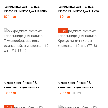
Капельница для полива
Капельница для полива
Presto-PS микроджет Колибри
Presto-PS микроджет Туман
MS-8080, в упаковке - 10 шт.
(MJ-1302)
634 грн
160 грн
(MS-8160)
−15%
Микроджет Presto-PS
Микроджет Presto-PS
капельница для полива
капельница для полива
Туманообразователь
Крокус 43 л/ч 180°, в упаковке
100 грн
170 грн
200 грн
одинарный, в упаковке - 10
- 10 шт. (7718)
шт. (MJ-1311)
−15%