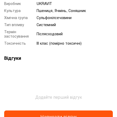
Виробник
UKRAVIT
Культура
Пшениця, Ячмінь, Соняшник
Хімічна група
Сульфонілсечовини
Тип впливу
Системний
Термін
Післясходовий
застосування
Токсичність
ІІІ клас (помірно токсичні)
Відгуки
Додайте перший відгук
Написати відгук