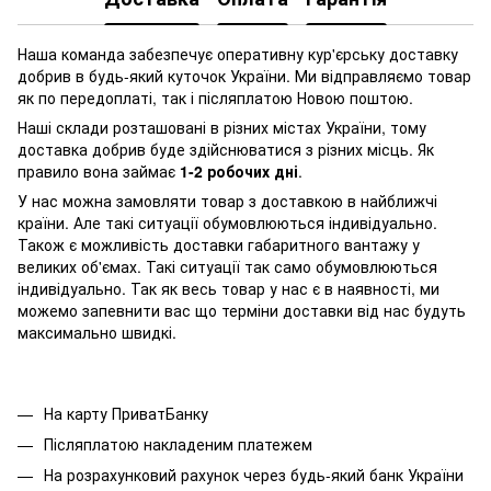
Наша команда забезпечує оперативну кур'єрську доставку
добрив в будь-який куточок України. Ми відправляємо товар
як по передоплаті, так і післяплатою Новою поштою.
Наші склади розташовані в різних містах України, тому
доставка добрив буде здійснюватися з різних місць. Як
правило вона займає
1-2 робочих дні
.
У нас можна замовляти товар з доставкою в найближчі
країни. Але такі ситуації обумовлюються індивідуально.
Також є можливість доставки габаритного вантажу у
великих об'ємах. Такі ситуації так само обумовлюються
індивідуально. Так як весь товар у нас є в наявності, ми
можемо запевнити вас що терміни доставки від нас будуть
максимально швидкі.
На карту ПриватБанку
Післяплатою накладеним платежем
На розрахунковий рахунок через будь-який банк України