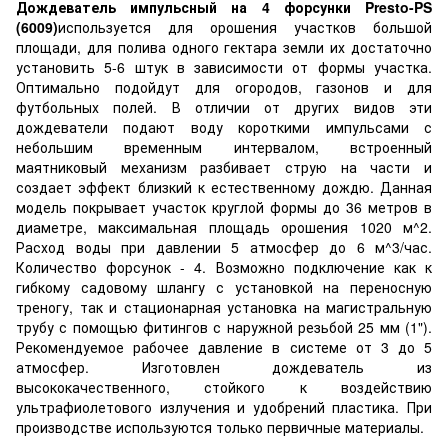
Дождеватель импульсный на 4 форсунки Presto-PS
(6009)
используется для орошения участков большой
площади, для полива одного гектара земли их достаточно
установить 5-6 штук в зависимости от формы участка.
Оптимально подойдут для огородов, газонов и для
футбольных полей. В отличии от других видов эти
дождеватели подают воду короткими импульсами с
небольшим временным интервалом, встроенный
маятниковый механизм разбивает струю на части и
создает эффект близкий к естественному дождю. Данная
модель покрывает участок круглой формы до 36 метров в
диаметре, максимальная площадь орошения 1020 м^2.
Расход воды при давлении 5 атмосфер до 6 м^3/час.
Количество форсунок - 4. Возможно подключение как к
гибкому садовому шлангу с установкой на переносную
треногу, так и стационарная установка на магистральную
трубу с помощью фитингов с наружной резьбой 25 мм (1").
Рекомендуемое рабочее давление в системе от 3 до 5
атмосфер. Изготовлен дождеватель из
высококачественного, стойкого к воздействию
ультрафиолетового излучения и удобрений пластика. При
производстве используются только первичные материалы.