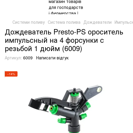
Системи поливу
Система полива
Дождеватели
Импульс
Дождеватель Presto-PS ороситель
импульсный на 4 форсунки с
резьбой 1 дюйм (6009)
Артикул:
6009
Написати відгук
−14%