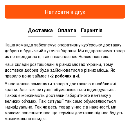
Написати відгук
Доставка
Оплата
Гарантія
Наша команда забезпечує оперативну кур'єрську доставку
добрив в будь-який куточок України. Ми відправляємо товар
як по передоплаті, так і післяплатою Новою поштою.
Наші склади розташовані в різних містах України, тому
доставка добрив буде здійснюватися з різних місць. Як
правило вона займає
1-2 робочих дні
.
У нас можна замовляти товар з доставкою в найближчі
країни. Але такі ситуації обумовлюються індивідуально.
Також є можливість доставки габаритного вантажу у
великих об'ємах. Такі ситуації так само обумовлюються
індивідуально. Так як весь товар у нас є в наявності, ми
можемо запевнити вас що терміни доставки від нас будуть
максимально швидкі.