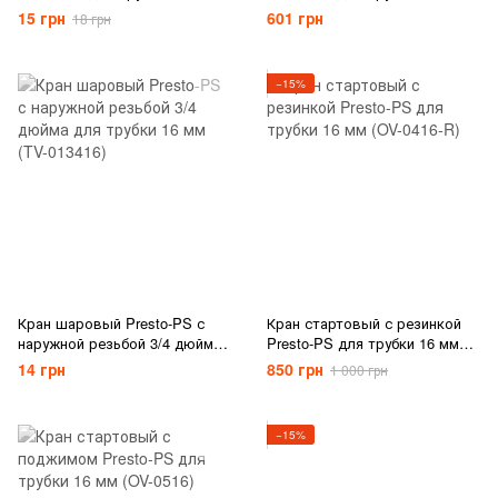
(MV-0116)
мм, в упаковке - 1 шт. (MV-
15 грн
601 грн
18 грн
012016)
−15%
Кран шаровый Presto-PS с
Кран стартовый с резинкой
наружной резьбой 3/4 дюйма
Presto-PS для трубки 16 мм
для трубки 16 мм (TV-013416)
(OV-0416-R)
14 грн
850 грн
1 000 грн
−15%