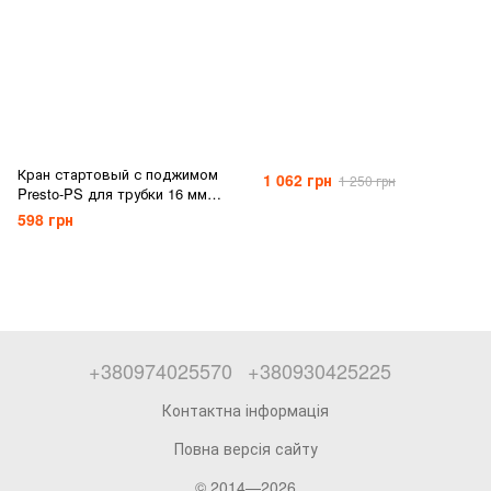
Кран стартовый с поджимом
1 062 грн
1 250 грн
Presto-PS для трубки 16 мм
(OV-0516)
598 грн
+380974025570
+380930425225
Контактна інформація
Повна версія сайту
© 2014—2026