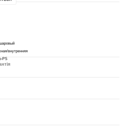
 шаровый
жная/внутренняя
o-PS
антія