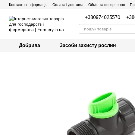
Перейти до основного контенту
Контактна інформація
Оплата і доставка
Обмін та повернення
Пр
+380974025570
+38
Добрива
Засоби захисту рослин