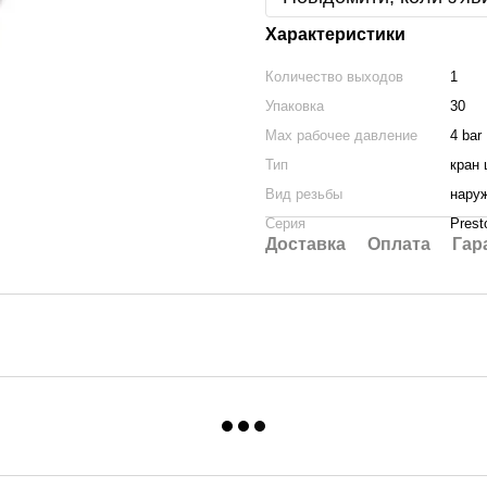
Характеристики
Количество выходов
1
Упаковка
30
Max рабочее давление
4 bar
Тип
кран
Вид резьбы
нару
Серия
Prest
Доставка
Оплата
Гар