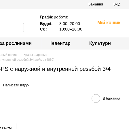
Бажання
Вхід
Графік роботи:
Мій кошик
Будні:
8:00–20:00
Сб:
10:00–18:00
 за рослинами
Інвентар
Культури
ьный полив
Краны шаровые
внутренней резьбой 3/4 дюйма (4030)
PS с наружной и внутренней резьбой 3/4
Написати відгук
В бажання
иться