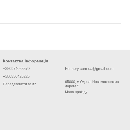
Контактна інформація
+380974025570
Fermery.com.ua@gmail.com
+380930425225
65000, м.Одеса, Новомосковська
Передзвонити вам?
дорога 5.
Мапа проїзду