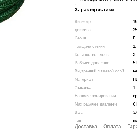
Характеристики
Диаметр
16
довжина
2
Серия
Eu
Толщина стенки
1
Количество слоев
3
Рабочее давление
5 
Внутренний пищевой слой
н
Материал
П
Упаковка
1
Наличие армирования
а
Max рабочее давление
6 
Вага
3,
Тип
ш
Доставка
Оплата
Гар