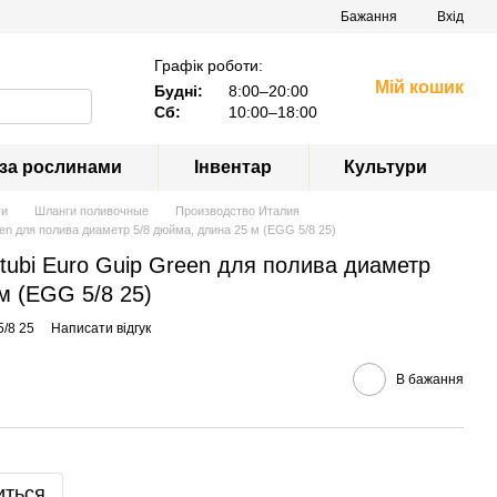
Бажання
Вхід
Графік роботи:
Мій кошик
Будні:
8:00–20:00
Сб:
10:00–18:00
 за рослинами
Інвентар
Культури
ги
Шланги поливочные
Производство Италия
en для полива диаметр 5/8 дюйма, длина 25 м (EGG 5/8 25)
tubi Euro Guip Green для полива диаметр
м (EGG 5/8 25)
5/8 25
Написати відгук
В бажання
иться