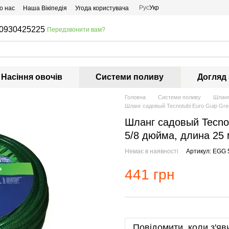
Рус
Укр
о нас
Наша Вікіпедія
Угода користувача
0930425225
Передзвонити вам?
Насіння овочів
Системи поливу
Догляд
Головна
Системи поливу
Шлан
Шланг садовый Tecnotubi Euro Guip Gre
Шланг садовый Tecno
5/8 дюйма, длина 25 
Немає в наявності
Артикул: EGG 
441 грн
Повідомити, коли з'яв