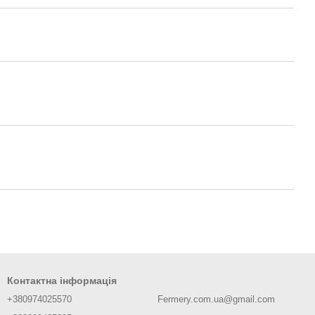
Контактна інформація
+380974025570
Fermery.com.ua@gmail.com