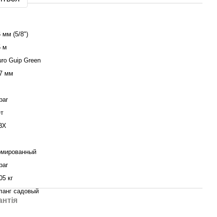
 мм (5/8")
5 м
ro Guip Green
,7 мм
bar
ет
ВХ
рмированный
bar
05 кг
ланг садовый
антія