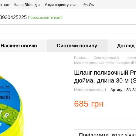
Рус
Укр
о нас
Наша Вікіпедія
Угода користувача
0930425225
Передзвонити вам?
Насіння овочів
Системи поливу
Догляд
Головна
Системи поливу
Шлан
Шланг поливочный Presto-PS садовый Sa
Шланг поливочный Pr
дюйма, длина 30 м (S
Немає в наявності
Артикул: SN 3/
685 грн
Повідомити, коли з'яв