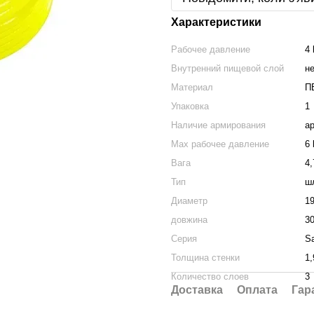
Характеристики
Рабочее давление
4 
Внутренний пищевой слой
н
Материал
П
Упаковка
1
Наличие армирования
а
Max рабочее давление
6 
Вага
4,
Тип
ш
Диаметр
19
довжина
3
Серия
Sa
Толщина стенки
1
Количество слоев
3
Доставка
Оплата
Гар