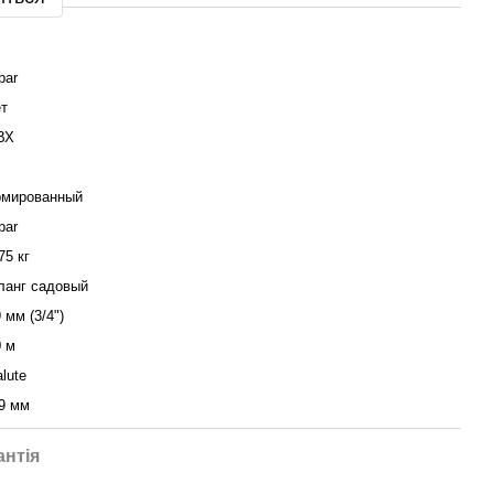
bar
ет
ВХ
рмированный
bar
75 кг
ланг садовый
 мм (3/4")
0 м
lute
,9 мм
антія