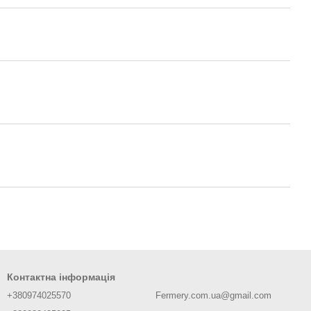
Контактна інформація
+380974025570
Fermery.com.ua@gmail.com