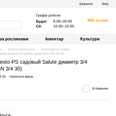
Бажання
Вхід
Графік роботи:
Мій кошик
Будні:
8:00–20:00
Сб:
10:00–18:00
 за рослинами
Інвентар
Культури
ги
Шланги поливочные
Производство Турция
lute диаметр 3/4 дюйма, длина 30 м (SN 3/4 30)
esto-PS садовый Salute диаметр 3/4
N 3/4 30)
4 30
Написати відгук
В бажання
иться